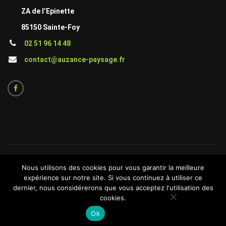
ZA de l’Epinette
85150 Sainte-Foy
02 51 96 14 48
contact@auzance-paysage.fr
Réalisé par
37DEUX -
Agence de communication Les Sables
Nous utilisons des cookies pour vous garantir la meilleure
d’Olonne
expérience sur notre site. Si vous continuez à utiliser ce
dernier, nous considérerons que vous acceptez l'utilisation des
cookies.
Mentions légales
Ok
Contact