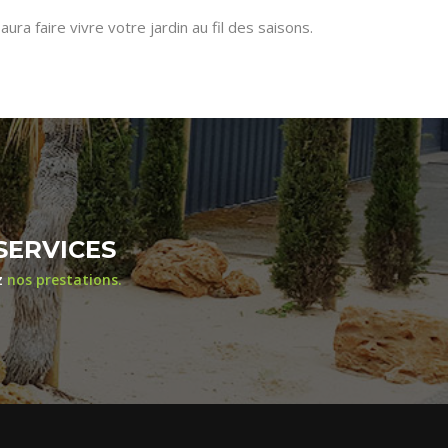
a faire vivre votre jardin au fil des saisons.
SERVICES
z
nos prestations.