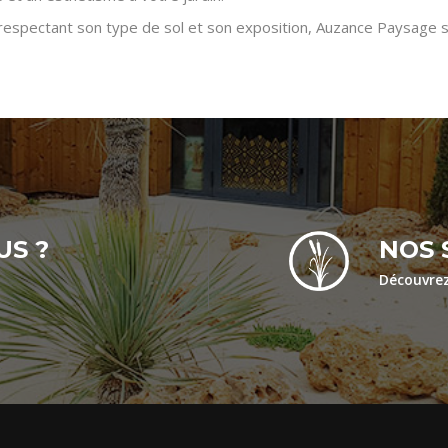
respectant son type de sol et son exposition, Auzance Paysage saur
US ?
NOS 
Découvre